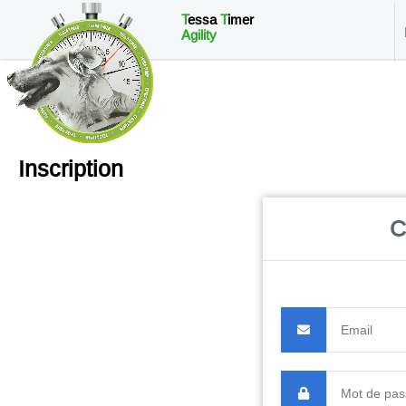
T
essa
T
imer
Agility
Inscription
C