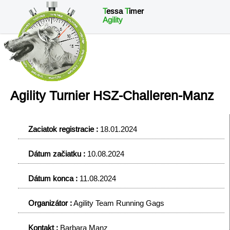
T
essa
T
imer
Agility
Agility Turnier HSZ-Challeren-Manz
Zaciatok registracie :
18.01.2024
Dátum začiatku :
10.08.2024
Dátum konca :
11.08.2024
Organizátor :
Agility Team Running Gags
Kontakt :
Barbara Manz